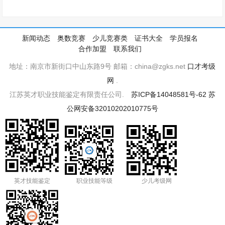
新闻动态
奥数竞赛
少儿竞赛类
证书大全
学员报名
合作加盟
联系我们
地址：南京市新街口中山东路9号 邮箱：china@zgks.net
口才考级
网
.
江苏英才职业技能鉴定有限责任公司.
苏ICP备14048581号-62
苏
公网安备32010202010775号
英才技能鉴定
职业技能等级
少儿考级网