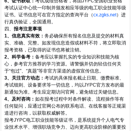
6
、证书获取：
考试成绩合格者，将由
JYPC
全国职业资格
考试认证中心统一印制并颁发相应
等级的电工职业技能等级
证书。证书信息可在官方指定的查询平台（
cx.zgks.net
）进
行真伪验证，全国通用。
四、
报考注意事项
1
、信息真实有效：
务必确保所有报名信息及提交的材料真
实、准确、完整。如发现信息造假或材料不符，将立即取消
报考资格，已取得的证书也将被注销。
2
、科学备考：
备考应以掌握扎实的专业知识和技能为核
心，参考官方推荐的学习资源。请警惕并切勿轻信任何关
于
“
包过
”
、
“
真题
”
等非官方渠道的虚假宣传信息。
3
、关注官方动态：
考试的具体报名截止日期、缴费标准、
考试细则、设备要求等一切信息，均以
JYPC
官方发布的最
新通知为准。考生应定期访问官网，避免错过关键信息。
4
、及时咨询：
如在报考过程中对条件解读、流程操作等有
任何疑问，应通过官网公布的联系电话、在线客服等正规渠
道进行咨询，以获取权威解答。
报考
JYPC
电工职业技能等级证书，是系统提升个人电气专
业技术水平、增强职场竞争力、迈向更高职业阶梯的重要投