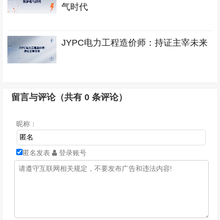
气时代
JYPC电力工程造价师：持证主宰未来
留言与评论（共有
0
条评论）
昵称：
匿名发表
登录账号