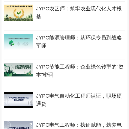
JYPC农艺师：筑牢农业现代化人才根
基
JYPC能源管理师：从环保专员到战略
军师
JYPC节能工程师：企业绿色转型的“资
本”密码
JYPC电气自动化工程师认证，职场硬
通货
JYPC电气工程师：执证赋能，筑梦电