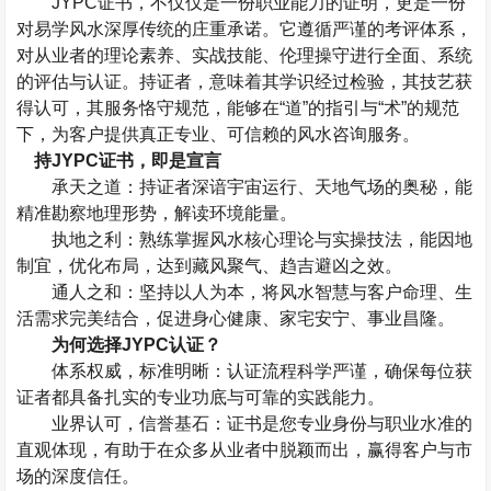
JYPC
证书，不仅仅是一份职业能力的证明，更是一份
对易学风水深厚传统的庄重承诺。它遵循严谨的考评体系，
对从业者的理论素养、实战技能、伦理操守进行全面、系统
的评估与认证。持证者，意味着其学识经过检验，其技艺获
得认可，其服务恪守规范，能够在“道”的指引与“术”的规范
下，为客户提供真正专业、可信赖的风水咨询服务。
持
JYPC
证书，即是宣言
承天之道：持证者深谙宇宙运行、天地气场的奥秘，能
精准勘察地理形势，解读环境能量。
执地之利：熟练掌握风水核心理论与实操技法，能因地
制宜，优化布局，达到藏风聚气、趋吉避凶之效。
通人之和：坚持以人为本，将风水智慧与客户命理、生
活需求完美结合，促进身心健康、家宅安宁、事业昌隆。
为何选择
JYPC
认证？
体系权威，标准明晰：认证流程科学严谨，确保每位获
证者都具备扎实的专业功底与可靠的实践能力。
业界认可，信誉基石：证书是您专业身份与职业水准的
直观体现，有助于在众多从业者中脱颖而出，赢得客户与市
场的深度信任。