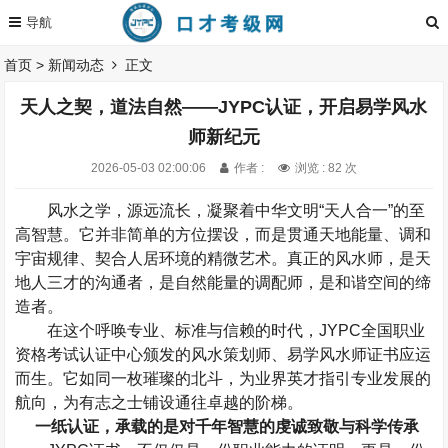
首页
>
新闻动态
正文
天人之契，道法自然——JYPC认证，开启易学风水
师新纪元
2026-05-03 02:00:06
作者 :
浏览 : 82 次
风水之学，源远流长，凝聚着中华文明“天人合一”的至
高智慧。它并非简单的方位摆设，而是贯通天地能量、调和
宇宙规律、契合人居环境的精微艺术。真正的风水师，是天
地人三才的沟通者，是自然能量的调配师，是和谐空间的缔
造者。
在这个呼唤专业、标准与信赖的时代，
JYPC
全国职业
资格考试认证中心颁发的风水策划师、易学风水师证书应运
而生。它如同一枚璀璨的北斗，为业界英才指引专业发展的
航向，为有志之士铺设通往卓越的阶梯。
一纸认证，承载的是对千年智慧的虔诚致敬与科学传承