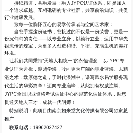
持续精进，共融发展：融入
JYPC
认证体系，即是加入
一个追求卓越、互相砥砺的专业社群，共享前沿知识，共促
行业健康发展。
致每一位胸怀匠心的易学传承者与空间艺术家：
当您手握这份证书，您接过的不仅是一份荣誉，更是一
份沉甸甸的责任——以专业立身，以德行立业，运用中华先
祖流传的瑰宝，为更多人创造和谐、平衡、充满生机的美好
环境。
让我们共同秉持“天地人相统一”的永恒理念，以
JYPC
专
业认证为舟楫，渡越学海，驶向更为广阔的职业蓝海。以精
湛之术，载厚德之道，于时代浪潮中，谱写风水易学服务现
代生活的华彩篇章！迈向专业巅峰，从此拥有权威注脚。
JYPC
全国职业资格考试认证中心的规范化认证体系，助您
贯通天地人三才，成就一代明师！
特别说明：此项目由南京如来堂文化传媒有限公司独家总
推广
联系电话：
19962027427